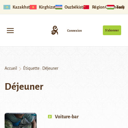
Kazakhstan
Kirghizstan
Ouzbékistan
Région Ouïghoure
Tadjik
S’abonner
Connexion
Accueil
Étiquette :
Déjeuner
Déjeuner
Voiture-bar