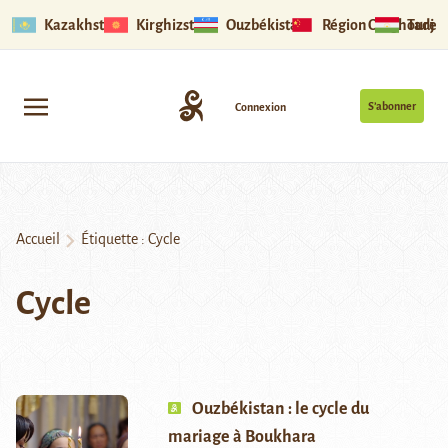
Kazakhstan
Kirghizstan
Ouzbékistan
Région Ouïghoure
Tadjik
S’abonner
Connexion
Accueil
Étiquette :
Cycle
Cycle
Ouzbékistan : le cycle du
mariage à Boukhara