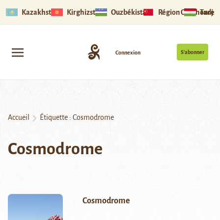
Kazakhstan
Kirghizstan
Ouzbékistan
Région Ouïghoure
Tadjik
S’abonner
Connexion
Accueil
Étiquette :
Cosmodrome
Cosmodrome
Cosmodrome