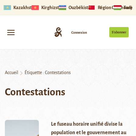
Kazakhstan
Kirghizstan
Ouzbékistan
Région Ouïghoure
Tadjik
S’abonner
Connexion
Accueil
Étiquette :
Contestations
Contestations
Le fuseau horaire unifié divise la
population et le gouvernement au