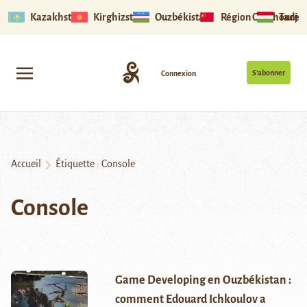
Kazakhstan
Kirghizstan
Ouzbékistan
Région Ouïghoure
Tadjik
S’abonner
Connexion
Accueil
Étiquette :
Console
Console
Game Developing en Ouzbékistan :
comment Edouard Ichkoulov a