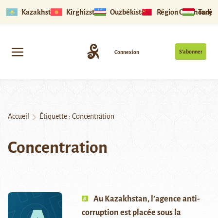
Kazakhstan
Kirghizstan
Ouzbékistan
Région Ouïghoure
Tadjik
S’abonner
Connexion
Accueil
Étiquette :
Concentration
Concentration
Au Kazakhstan, l’agence anti-
corruption est placée sous la