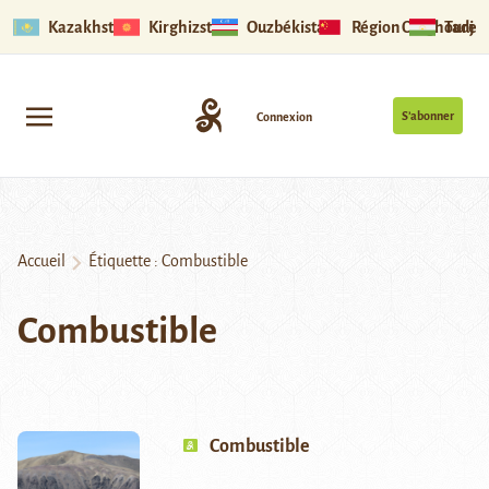
Kazakhstan
Kirghizstan
Ouzbékistan
Région Ouïghoure
Tadjik
S’abonner
Connexion
Accueil
Étiquette :
Combustible
Combustible
Combustible