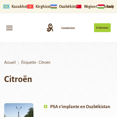
Kazakhstan
Kirghizstan
Ouzbékistan
Région Ouïghoure
Tadjik
S’abonner
Connexion
Accueil
Étiquette :
Citroën
Citroën
PSA s’implante en Ouzbékistan