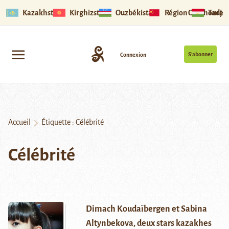
Kazakhstan
Kirghizstan
Ouzbékistan
Région Ouïghoure
Tadjik
S’abonner
Connexion
Accueil
Étiquette :
Célébrité
Célébrité
Dimach Koudaïbergen et Sabina
Altynbekova, deux stars kazakhes