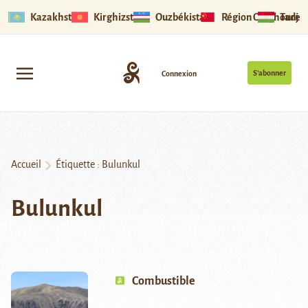
Kazakhstan
Kirghizstan
Ouzbékistan
Région Ouïghoure
Tadjik
S’abonner
Connexion
Accueil
Étiquette :
Bulunkul
Bulunkul
Combustible