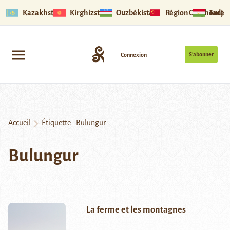
Kazakhstan
Kirghizstan
Ouzbékistan
Région Ouïghoure
Tadjik
S’abonner
Connexion
Accueil
Étiquette :
Bulungur
Bulungur
La ferme et les montagnes