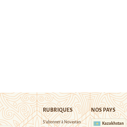
RUBRIQUES
NOS PAYS
S’abonner à Novastan
Kazakhstan