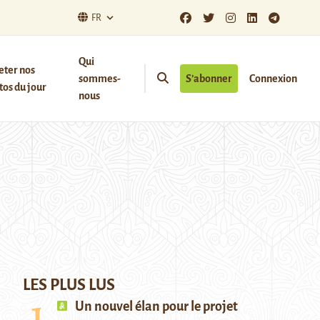
FR
Qui
eter nos
sommes-
S’abonner
Connexion
os du jour
nous
LES PLUS LUS
Un nouvel élan pour le projet