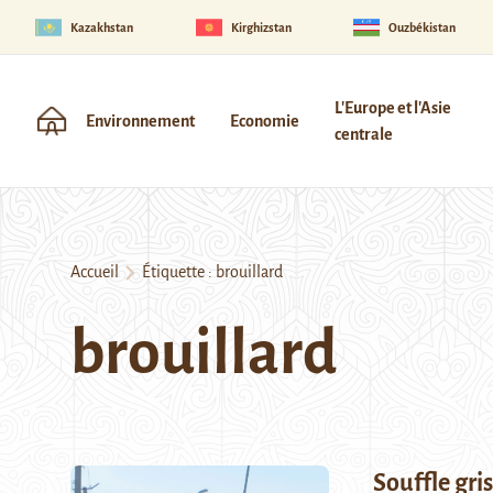
Kazakhstan
Kirghizstan
Ouzbékistan
L'Europe et l'Asie
Environnement
Economie
centrale
Accueil
Étiquette :
brouillard
brouillard
Souffle gri