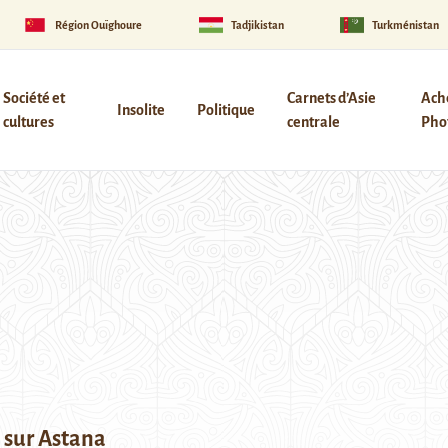
Région Ouïghoure
Tadjikistan
Turkménistan
Société et
Carnets d’Asie
Ach
Insolite
Politique
cultures
centrale
Phot
s sur Astana