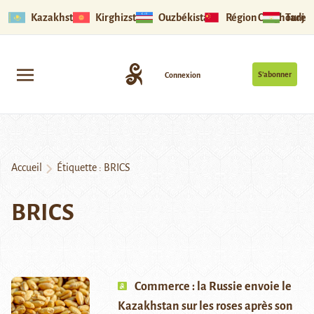
Kazakhstan
Kirghizstan
Ouzbékistan
Région Ouïghoure
Tadjik
S’abonner
Connexion
Accueil
Étiquette :
BRICS
BRICS
Commerce : la Russie envoie le
Kazakhstan sur les roses après son