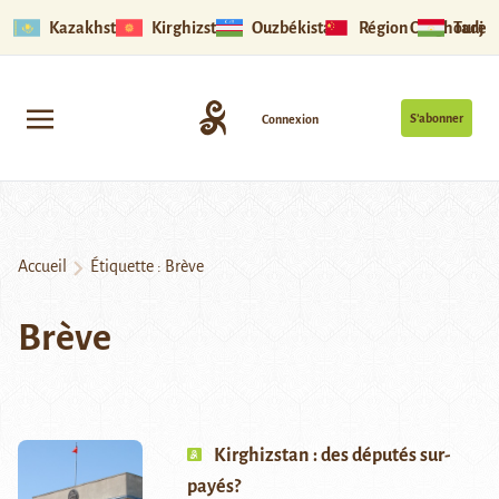
Kazakhstan
Kirghizstan
Ouzbékistan
Région Ouïghoure
Tadjik
S’abonner
Connexion
Accueil
Étiquette :
Brève
Brève
Kirghizstan : des députés sur-
payés?