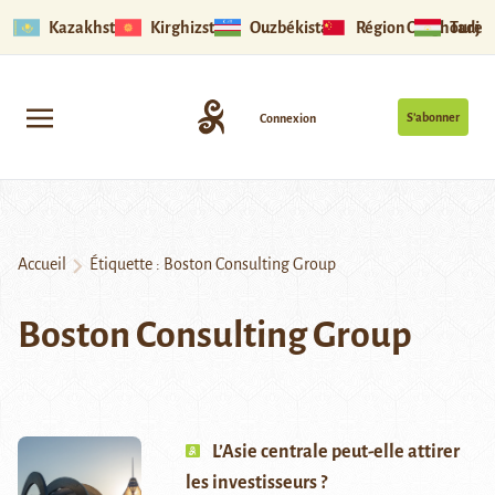
Kazakhstan
Kirghizstan
Ouzbékistan
Région Ouïghoure
Tadjik
S’abonner
Connexion
Accueil
Étiquette :
Boston Consulting Group
Boston Consulting Group
L’Asie centrale peut-elle attirer
les investisseurs ?