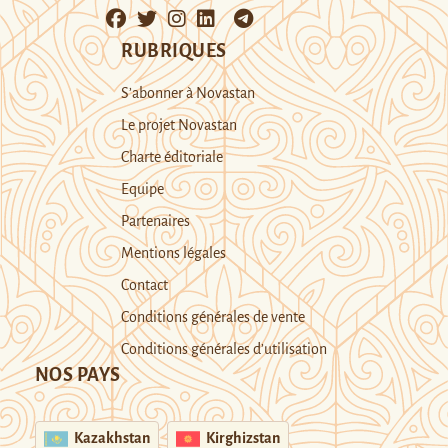
RUBRIQUES
S’abonner à Novastan
Le projet Novastan
Charte éditoriale
Equipe
Partenaires
Mentions légales
Contact
Conditions générales de vente
Conditions générales d’utilisation
NOS PAYS
Kazakhstan
Kirghizstan