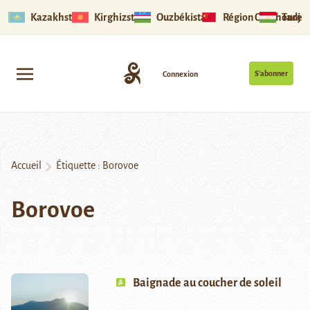
Kazakhstan
Kirghizstan
Ouzbékistan
Région Ouïghoure
Tadjik
S’abonner
Connexion
Accueil
Étiquette :
Borovoe
Borovoe
Baignade au coucher de soleil