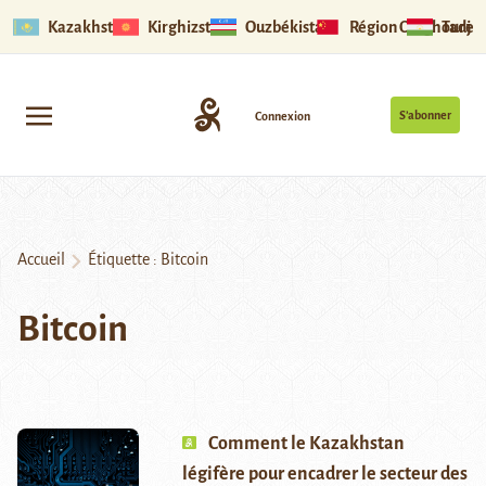
Kazakhstan
Kirghizstan
Ouzbékistan
Région Ouïghoure
Tadjik
S’abonner
Connexion
Accueil
Étiquette :
Bitcoin
Bitcoin
Comment le Kazakhstan
légifère pour encadrer le secteur des