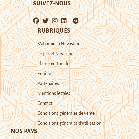
SUIVEZ-NOUS
RUBRIQUES
S’abonner à Novastan
Le projet Novastan
Charte éditoriale
Equipe
Partenaires
Mentions légales
Contact
Conditions générales de vente
Conditions générales d’utilisation
NOS PAYS