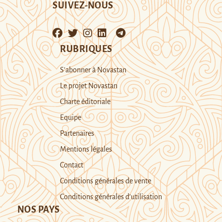
SUIVEZ-NOUS
RUBRIQUES
S’abonner à Novastan
Le projet Novastan
Charte éditoriale
Equipe
Partenaires
Mentions légales
Contact
Conditions générales de vente
Conditions générales d’utilisation
NOS PAYS