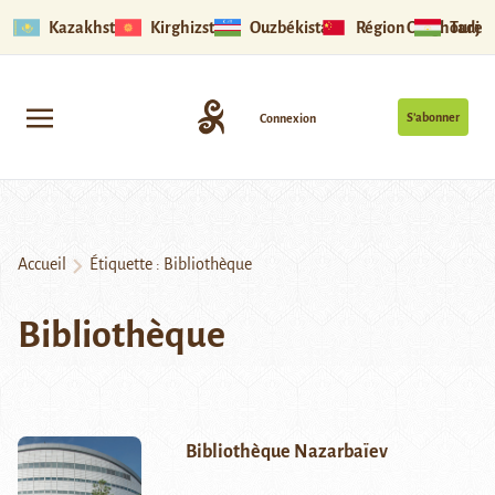
Kazakhstan
Kirghizstan
Ouzbékistan
Région Ouïghoure
Tadjik
S’abonner
Connexion
Accueil
Étiquette :
Bibliothèque
Bibliothèque
Bibliothèque Nazarbaïev