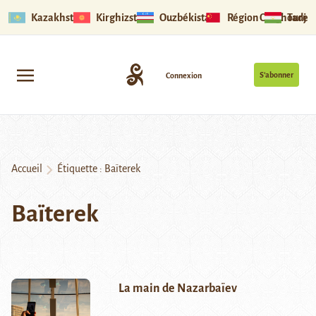
Kazakhstan
Kirghizstan
Ouzbékistan
Région Ouïghoure
Tadjik
S’abonner
Connexion
Accueil
Étiquette :
Baïterek
Baïterek
La main de Nazarbaïev