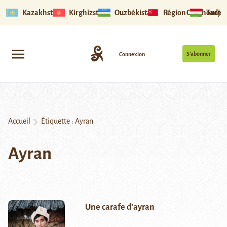
Kazakhstan
Kirghizstan
Ouzbékistan
Région Ouïghoure
Tadjik
S’abonner
Connexion
Accueil
Étiquette :
Ayran
Ayran
Une carafe d’ayran