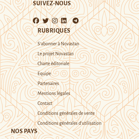
SUIVEZ-NOUS
RUBRIQUES
S’abonner à Novastan
Le projet Novastan
Charte éditoriale
Equipe
Partenaires
Mentions légales
Contact
Conditions générales de vente
Conditions générales d’utilisation
NOS PAYS