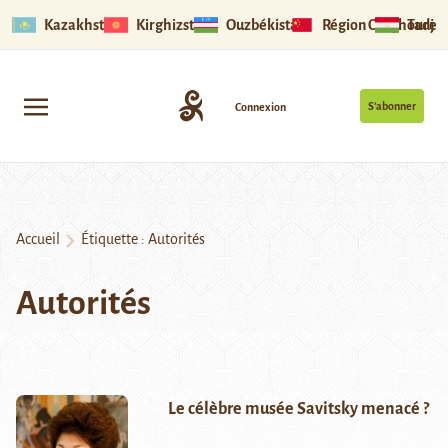
Kazakhstan
Kirghizstan
Ouzbékistan
Région Ouïghoure
Tadjik
S’abonner
Connexion
Accueil
Étiquette :
Autorités
Autorités
Le célèbre musée Savitsky menacé ?