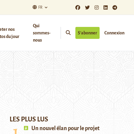
FR
Qui
eter nos
sommes-
S’abonner
Connexion
os du jour
nous
LES PLUS LUS
Un nouvel élan pour le projet