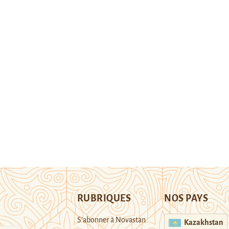
RUBRIQUES
NOS PAYS
S’abonner à Novastan
Kazakhstan