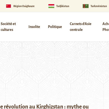
Région Ouïghoure
Tadjikistan
Turkménistan
Société et
Carnets d’Asie
Ach
Insolite
Politique
cultures
centrale
Phot
e révolution au Kirghizstan : mythe ou