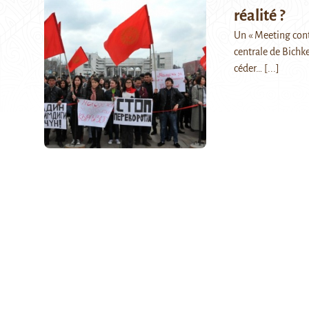
réalité ?
Un « Meeting cont
centrale de Bichk
céder…
[...]