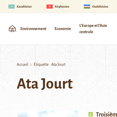
Kazakhstan
Kirghizstan
Ouzbékistan
L'Europe et l'Asie
Environnement
Economie
centrale
Accueil
Étiquette :
Ata Jourt
Ata Jourt
Troisièm