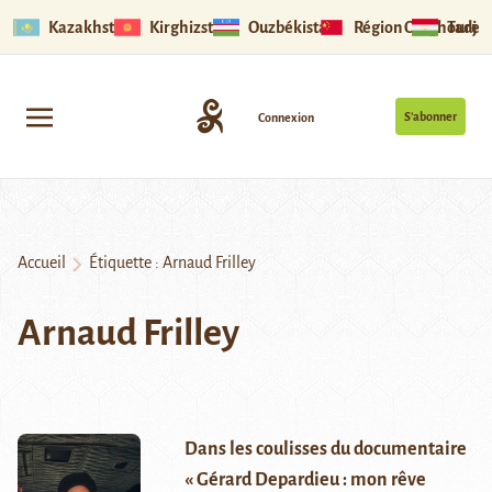
Kazakhstan
Kirghizstan
Ouzbékistan
Région Ouïghoure
Tadjik
S’abonner
Connexion
Accueil
Étiquette :
Arnaud Frilley
Arnaud Frilley
Dans les coulisses du documentaire
« Gérard Depardieu : mon rêve