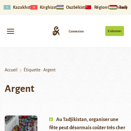
Kazakhstan
Kirghizstan
Ouzbékistan
Région Ouïghoure
Tadjik
S’abonner
Connexion
Accueil
Étiquette :
Argent
Argent
Au Tadjikistan, organiser une
fête peut désormais coûter très cher