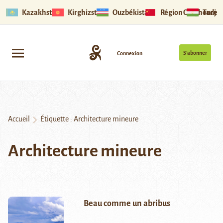
Kazakhstan
Kirghizstan
Ouzbékistan
Région Ouïghoure
Tadjik
S’abonner
Connexion
Accueil
Étiquette :
Architecture mineure
Architecture mineure
Beau comme un abribus