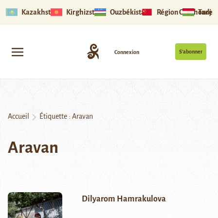
Kazakhstan
Kirghizstan
Ouzbékistan
Région Ouïghoure
Tadjik
S’abonner
Connexion
Accueil
Étiquette :
Aravan
Aravan
Dilyarom Hamrakulova