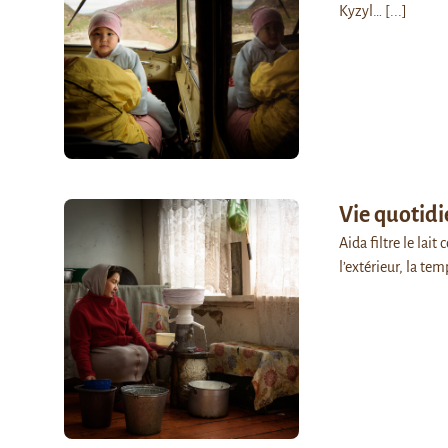
Kyzyl…
[...]
Vie quotid
Aida filtre le lait
l’extérieur, la te