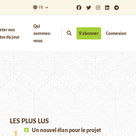
FR
Qui
eter nos
sommes-
S’abonner
Connexion
os du jour
nous
LES PLUS LUS
Un nouvel élan pour le projet