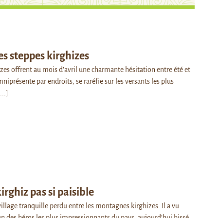
les steppes kirghizes
zes offrent au mois d’avril une charmante hésitation entre été et
mniprésente par endroits, se raréfie sur les versants les plus
...]
irghiz pas si paisible
llage tranquille perdu entre les montagnes kirghizes. Il a vu
un des héros les plus impressionnants du pays, aujourd’hui hissé