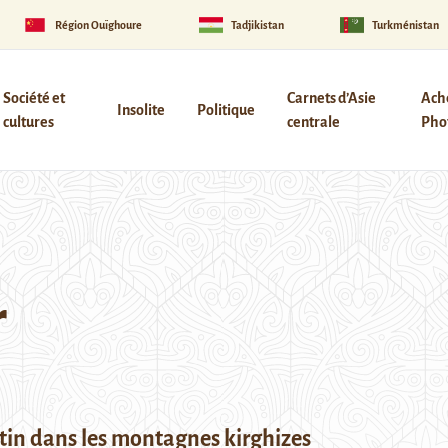
Région Ouïghoure
Tadjikistan
Turkménistan
Société et
Carnets d’Asie
Ach
Insolite
Politique
cultures
centrale
Phot
r
tin dans les montagnes kirghizes