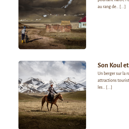
au rang de…
[...]
Son Koul et
Un berger sur la r
attractions touris
les…
[...]