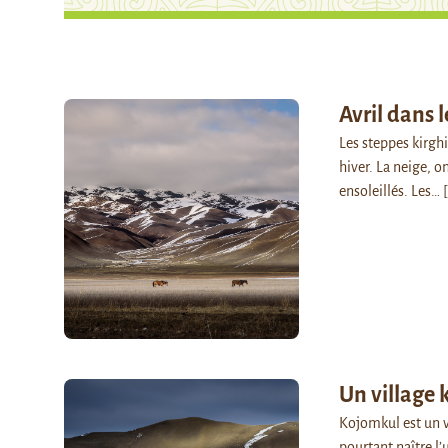
Avril dans 
Les steppes kirghi
hiver. La neige, o
ensoleillés. Les…
[
Un village k
Kojomkul est un vi
pourtant naître l’