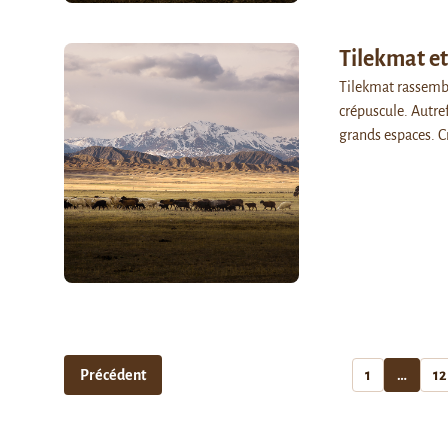
Tilekmat e
Tilekmat rassembl
crépuscule. Autref
grands espaces. C
Précédent
1
…
12