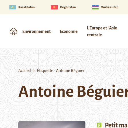
Kazakhstan
Kirghizstan
Ouzbékistan
L'Europe et l'Asie
Environnement
Economie
centrale
Accueil
Étiquette :
Antoine Béguier
Antoine Béguie
Petit ma