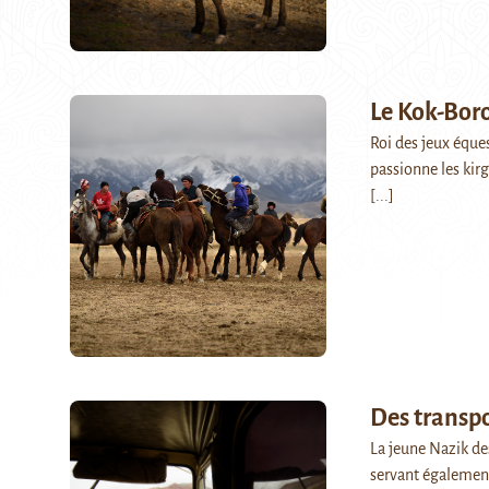
Le Kok-Boro
Roi des jeux éques
passionne les kirg
[...]
Des transpo
La jeune Nazik des
servant également