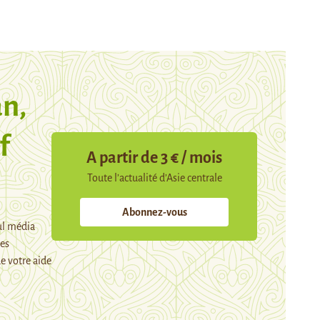
n,
f
A partir de 3 € / mois
Toute l’actualité d’Asie centrale
Abonnez-vous
ul média
mes
e votre aide