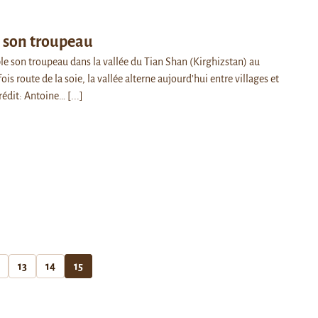
t son troupeau
e son troupeau dans la vallée du Tian Shan (Kirghizstan) au
ois route de la soie, la vallée alterne aujourd’hui entre villages et
rédit: Antoine…
[...]
13
14
15