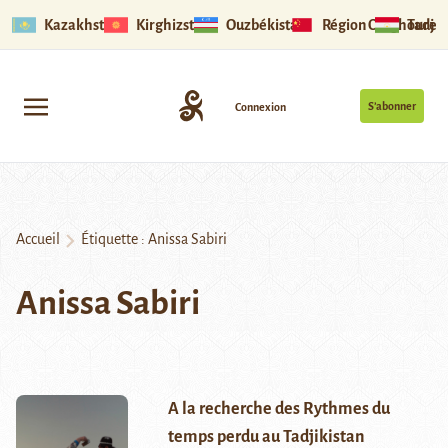
Kazakhstan
Kirghizstan
Ouzbékistan
Région Ouïghoure
Tadjik
S’abonner
Connexion
Accueil
Étiquette :
Anissa Sabiri
Anissa Sabiri
A la recherche des Rythmes du
temps perdu au Tadjikistan