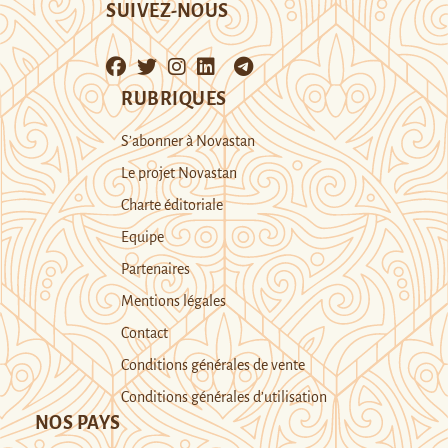
SUIVEZ-NOUS
RUBRIQUES
S’abonner à Novastan
Le projet Novastan
Charte éditoriale
Equipe
Partenaires
Mentions légales
Contact
Conditions générales de vente
Conditions générales d’utilisation
NOS PAYS