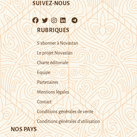
SUIVEZ-NOUS
RUBRIQUES
S’abonner à Novastan
Le projet Novastan
Charte éditoriale
Equipe
Partenaires
Mentions légales
Contact
Conditions générales de vente
Conditions générales d’utilisation
NOS PAYS