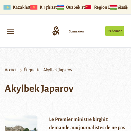
Kazakhstan
Kirghizstan
Ouzbékistan
Région Ouïghoure
Tadjik
S’abonner
Connexion
Accueil
Étiquette :
Akylbek Japarov
Akylbek Japarov
Le Premier ministre kirghiz
demande aux journalistes de ne pas