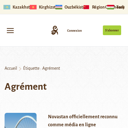
Kazakhstan
Kirghizstan
Ouzbékistan
Région Ouïghoure
Tadjik
S’abonner
Connexion
Accueil
Étiquette :
Agrément
Agrément
Novastan officiellement reconnu
comme média en ligne