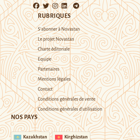
RUBRIQUES
S’abonner à Novastan
Le projet Novastan
Charte éditoriale
Equipe
Partenaires
Mentions légales
Contact
Conditions générales de vente
Conditions générales d’utilisation
NOS PAYS
Kazakhstan
Kirghizstan