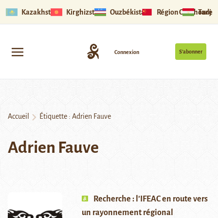
Kazakhstan
Kirghizstan
Ouzbékistan
Région Ouïghoure
Tadjik
S’abonner
Connexion
Accueil
Étiquette :
Adrien Fauve
Adrien Fauve
Recherche : l’IFEAC en route vers
un rayonnement régional