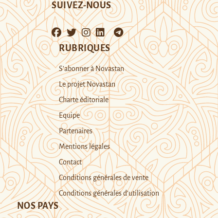
SUIVEZ-NOUS
RUBRIQUES
S’abonner à Novastan
Le projet Novastan
Charte éditoriale
Equipe
Partenaires
Mentions légales
Contact
Conditions générales de vente
Conditions générales d’utilisation
NOS PAYS