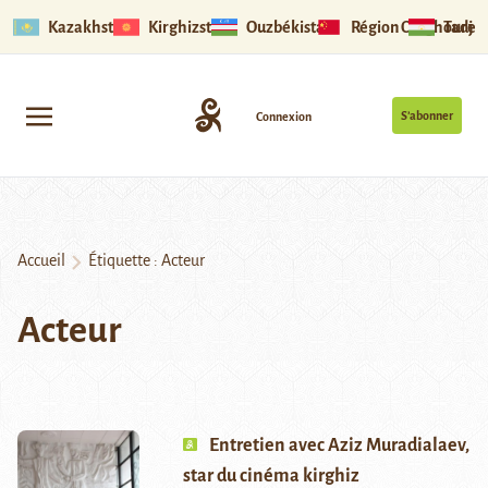
Kazakhstan
Kirghizstan
Ouzbékistan
Région Ouïghoure
Tadjik
S’abonner
Connexion
Accueil
Étiquette :
Acteur
Acteur
Entretien avec Aziz Muradialaev,
star du cinéma kirghiz