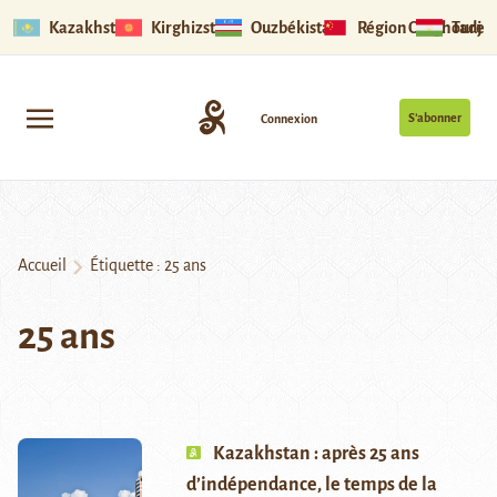
Kazakhstan
Kirghizstan
Ouzbékistan
Région Ouïghoure
Tadjik
S’abonner
Connexion
Accueil
Étiquette :
25 ans
25 ans
Kazakhstan : après 25 ans
d’indépendance, le temps de la