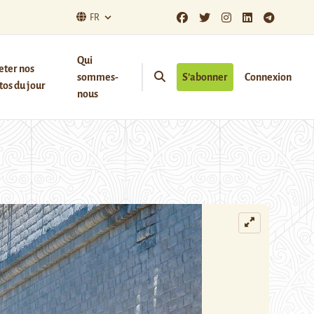
FR
Qui
eter nos
sommes-
S’abonner
Connexion
os du jour
nous