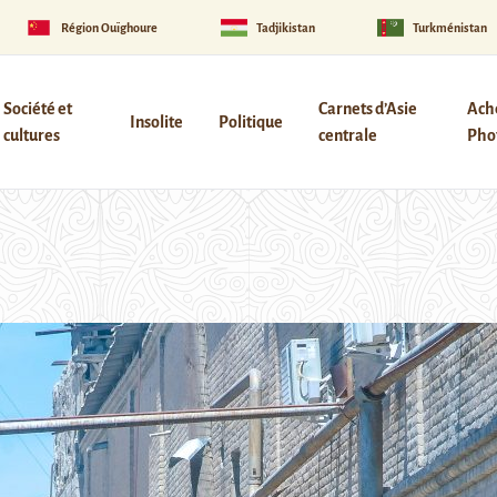
Région Ouïghoure
Tadjikistan
Turkménistan
Société et
Carnets d’Asie
Ach
Insolite
Politique
cultures
centrale
Phot