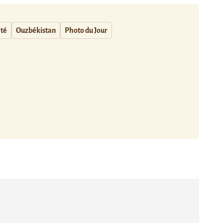
té
Ouzbékistan
Photo du Jour