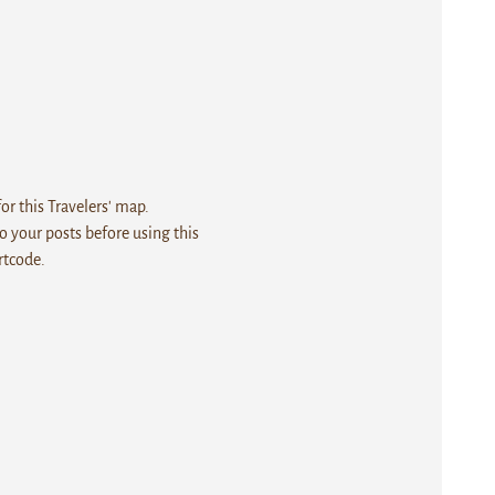
r this Travelers' map.
 your posts before using this
rtcode.