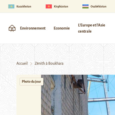
Kazakhstan
Kirghizstan
Ouzbékistan
L'Europe et l'Asie
Environnement
Economie
centrale
Accueil
Zénith à Boukhara
Photo du jour