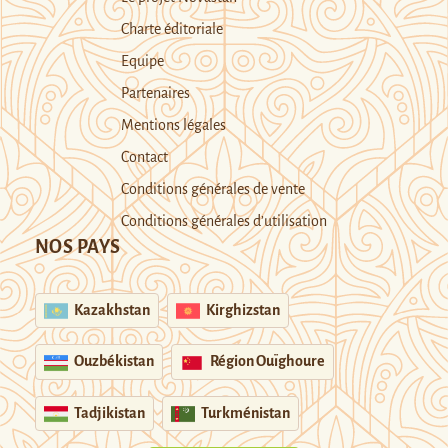
Charte éditoriale
Equipe
Partenaires
Mentions légales
Contact
Conditions générales de vente
Conditions générales d’utilisation
NOS PAYS
Kazakhstan
Kirghizstan
Ouzbékistan
Région Ouïghoure
Tadjikistan
Turkménistan