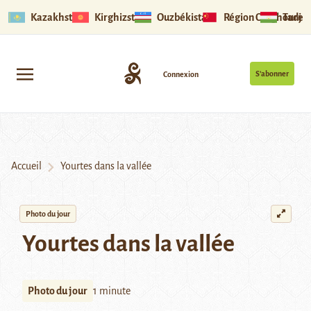
Kazakhstan
Kirghizstan
Ouzbékistan
Région Ouïghoure
Tadjik
S’abonner
Connexion
Accueil
Yourtes dans la vallée
Photo du jour
Yourtes dans la vallée
Photo du jour
1 minute