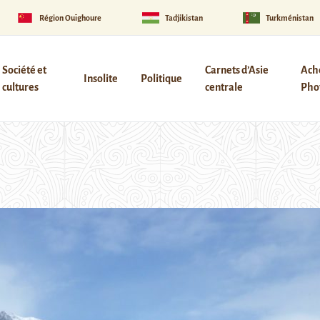
Région Ouïghoure
Tadjikistan
Turkménistan
Société et
Carnets d’Asie
Ach
Insolite
Politique
cultures
centrale
Phot