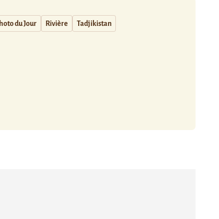
hoto du Jour
Rivière
Tadjikistan