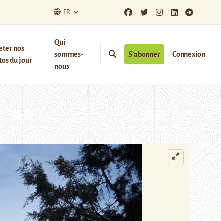
FR
Qui
eter nos
sommes-
S’abonner
Connexion
os du jour
nous