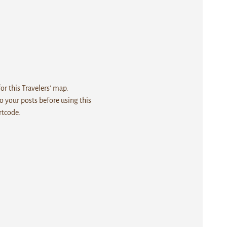
r this Travelers' map.
 your posts before using this
rtcode.