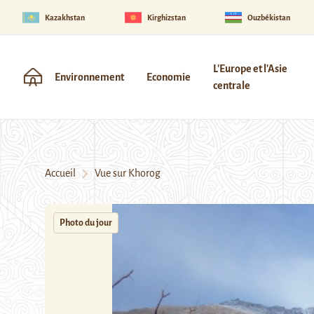
Kazakhstan
Kirghizstan
Ouzbékistan
L'Europe et l'Asie
Environnement
Economie
centrale
Accueil
Vue sur Khorog
Photo du jour