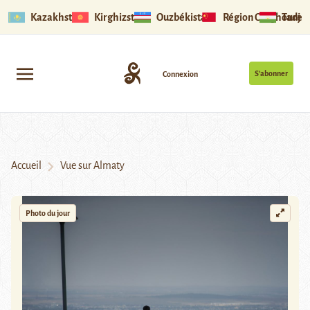
Kazakhstan
Kirghizstan
Ouzbékistan
Région Ouïghoure
Tadjik
S’abonner
Connexion
Accueil
Vue sur Almaty
Photo du jour