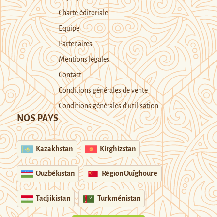
Charte éditoriale
Equipe
Partenaires
Mentions légales
Contact
Conditions générales de vente
Conditions générales d’utilisation
NOS PAYS
Kazakhstan
Kirghizstan
Ouzbékistan
Région Ouïghoure
Tadjikistan
Turkménistan