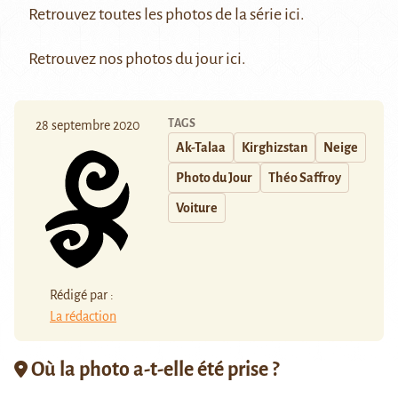
Retrouvez toutes les photos de la série
ici
.
Retrouvez nos photos du jour
ici
.
TAGS
28 septembre 2020
Ak-Talaa
Kirghizstan
Neige
Photo du Jour
Théo Saffroy
Voiture
Rédigé par :
La rédaction
Où la photo a-t-elle été prise ?