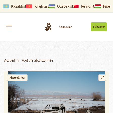
Kazakhstan
Kirghizstan
Ouzbékistan
Région Ouïghoure
Tadjik
S’abonner
Connexion
Accueil
Voiture abandonnée
Photo du jour