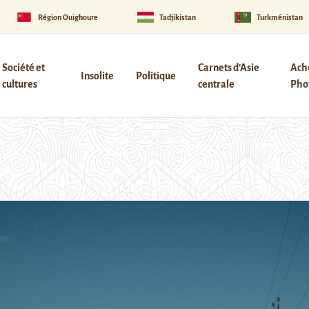
Région Ouïghoure
Tadjikistan
Turkménistan
Société et
Carnets d’Asie
Ach
Insolite
Politique
cultures
centrale
Phot