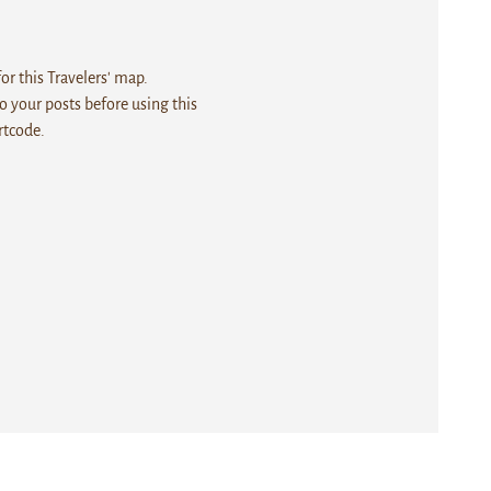
r this Travelers' map.
 your posts before using this
rtcode.