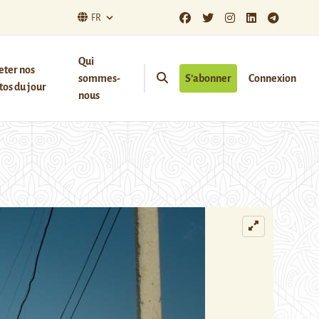
FR
Qui
eter nos
sommes-
S’abonner
Connexion
os du jour
nous