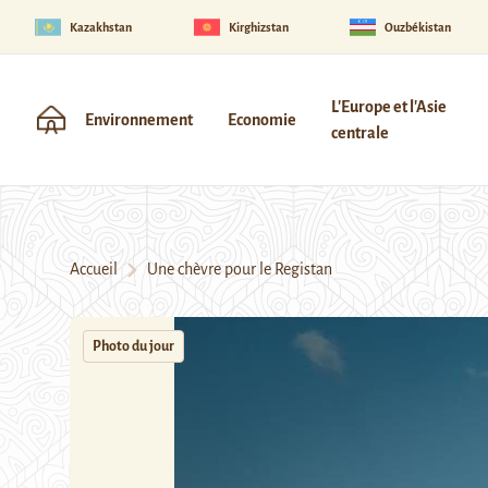
Kazakhstan
Kirghizstan
Ouzbékistan
L'Europe et l'Asie
Environnement
Economie
centrale
Accueil
Une chèvre pour le Registan
Photo du jour