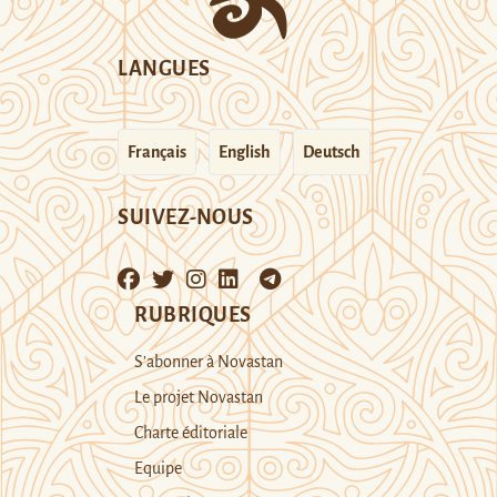
LANGUES
Français
English
Deutsch
SUIVEZ-NOUS
RUBRIQUES
S’abonner à Novastan
Le projet Novastan
Charte éditoriale
Equipe