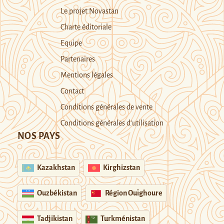
Le projet Novastan
Charte éditoriale
Equipe
Partenaires
Mentions légales
Contact
Conditions générales de vente
Conditions générales d’utilisation
NOS PAYS
Kazakhstan
Kirghizstan
Ouzbékistan
Région Ouïghoure
Tadjikistan
Turkménistan