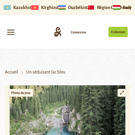
Kazakhstan
Kirghizstan
Ouzbékistan
Région Ouïghoure
Tadjik
S’abonner
Connexion
Accueil
Un séduisant lac bleu
Photo du jour