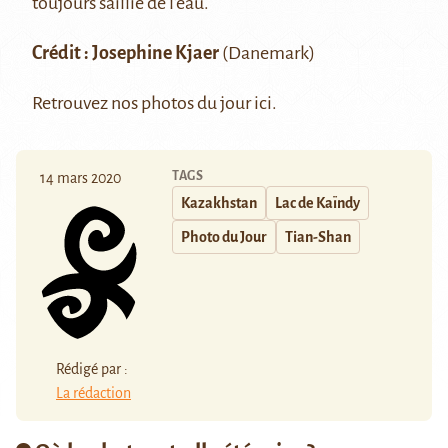
toujours saillie de l’eau.
Crédit :
Josephine Kjaer
(Danemark)
Retrouvez nos photos du jour
ici
.
TAGS
14 mars 2020
Kazakhstan
Lac de Kaïndy
Photo du Jour
Tian-Shan
Rédigé par :
La rédaction