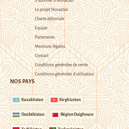
S’abonner à Novastan
Le projet Novastan
Charte éditoriale
Equipe
Partenaires
Mentions légales
Contact
Conditions générales de vente
Conditions générales d’utilisation
NOS PAYS
Kazakhstan
Kirghizstan
Ouzbékistan
Région Ouïghoure