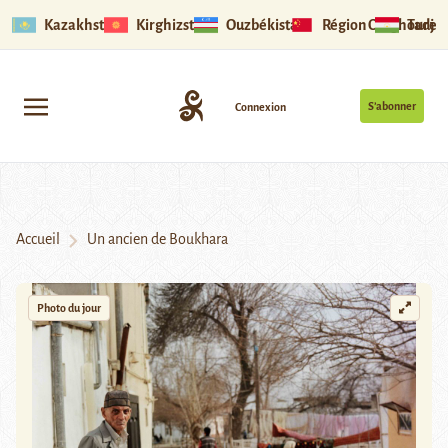
Kazakhstan
Kirghizstan
Ouzbékistan
Région Ouïghoure
Tadjik
S’abonner
Connexion
Accueil
Un ancien de Boukhara
Photo du jour