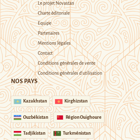
Le projet Novastan
Charte éditoriale
Equipe
Partenaires
Mentions légales
Contact
Conditions générales de vente
Conditions générales d’utilisation
NOS PAYS
Kazakhstan
Kirghizstan
Ouzbékistan
Région Ouïghoure
Tadjikistan
Turkménistan