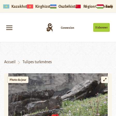
Kazakhstan
Kirghizstan
Ouzbékistan
Région Ouïghoure
Tadjik
S’abonner
Connexion
Accueil
Tulipes turkmènes
Photo du jour