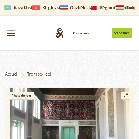
Kazakhstan
Kirghizstan
Ouzbékistan
Région Ouïghoure
Tadjik
S’abonner
Connexion
Accueil
Trompe-l’oeil
Photo du jour