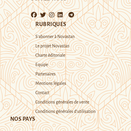
RUBRIQUES
S’abonner à Novastan
Le projet Novastan
Charte éditoriale
Equipe
Partenaires
Mentions légales
Contact
Conditions générales de vente
Conditions générales d’utilisation
NOS PAYS