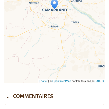
Travelers' Map is loading...
If you see this after your page is
loaded completely, leafletJS files are
missing.
Leaflet
| ©
OpenStreetMap
contributors and ©
CARTO
COMMENTAIRES