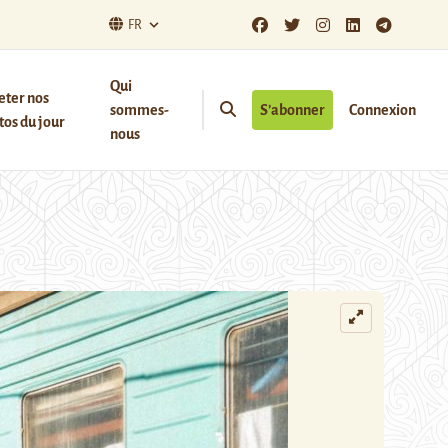
FR
Qui
eter nos
sommes-
S’abonner
Connexion
os du jour
nous