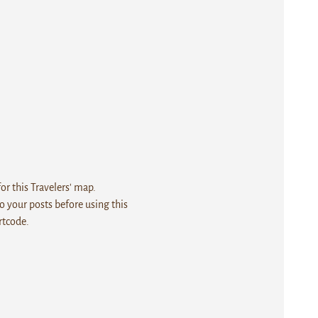
r this Travelers' map.
 your posts before using this
rtcode.