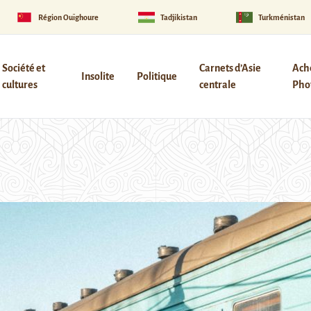
Région Ouïghoure
Tadjikistan
Turkménistan
Société et
Carnets d’Asie
Ach
Insolite
Politique
cultures
centrale
Phot