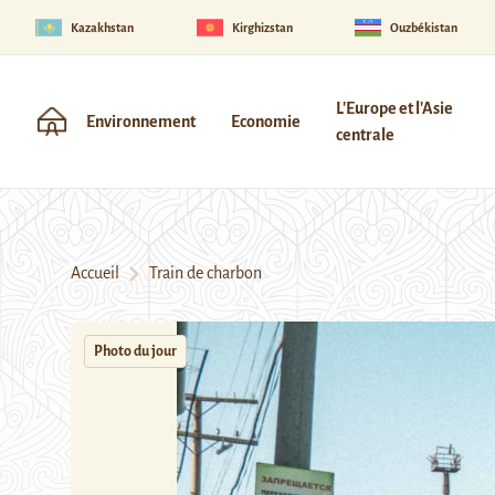
Kazakhstan
Kirghizstan
Ouzbékistan
L'Europe et l'Asie
Environnement
Economie
centrale
Accueil
Train de charbon
Photo du jour