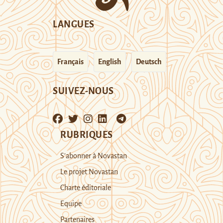
LANGUES
Français
English
Deutsch
SUIVEZ-NOUS
RUBRIQUES
S’abonner à Novastan
Le projet Novastan
Charte éditoriale
Equipe
Partenaires