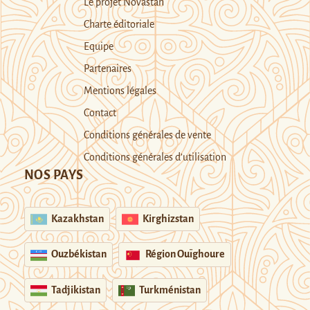
Le projet Novastan
Charte éditoriale
Equipe
Partenaires
Mentions légales
Contact
Conditions générales de vente
Conditions générales d’utilisation
NOS PAYS
Kazakhstan
Kirghizstan
Ouzbékistan
Région Ouïghoure
Tadjikistan
Turkménistan