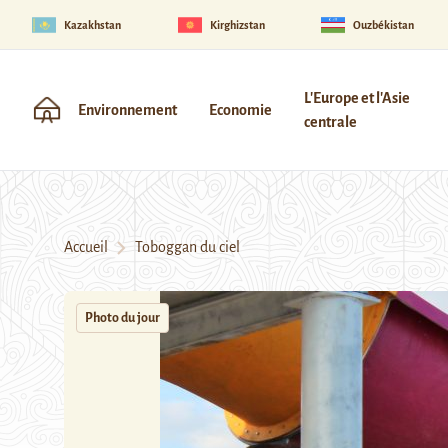
Kazakhstan
Kirghizstan
Ouzbékistan
L'Europe et l'Asie
Environnement
Economie
centrale
Accueil
Toboggan du ciel
Photo du jour