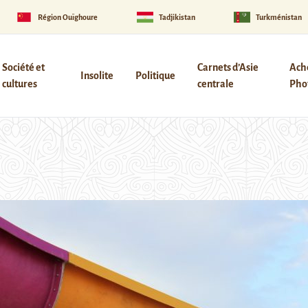
Région Ouïghoure
Tadjikistan
Turkménistan
Société et
Carnets d’Asie
Ach
Insolite
Politique
cultures
centrale
Phot