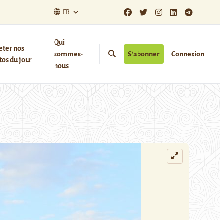
FR
Qui
eter nos
sommes-
S’abonner
Connexion
os du jour
nous