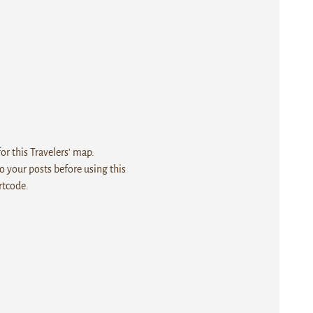
r this Travelers' map.
 your posts before using this
rtcode.