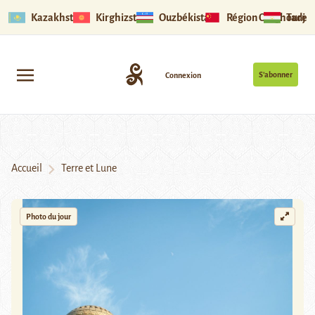
Kazakhstan
Kirghizstan
Ouzbékistan
Région Ouïghoure
Tadjik
S’abonner
Connexion
Accueil
Terre et Lune
Photo du jour