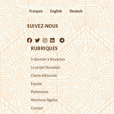
Français
English
Deutsch
SUIVEZ-NOUS
RUBRIQUES
S’abonner à Novastan
Le projet Novastan
Charte éditoriale
Equipe
Partenaires
Mentions légales
Contact