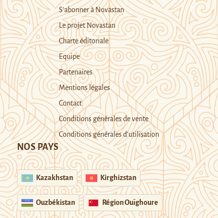
S’abonner à Novastan
Le projet Novastan
Charte éditoriale
Equipe
Partenaires
Mentions légales
Contact
Conditions générales de vente
Conditions générales d’utilisation
NOS PAYS
Kazakhstan
Kirghizstan
Ouzbékistan
Région Ouïghoure