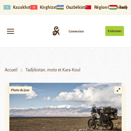
Kazakhstan
Kirghizstan
Ouzbékistan
Région Ouïghoure
Tadjik
S’abonner
Connexion
Accueil
Tadjikistan, moto et Kara-Koul
Photo du jour