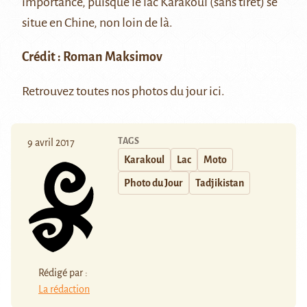
importance, puisque
le lac Karakoul
(sans tiret) se
situe en Chine, non loin de là.
Crédit :
Roman Maksimov
Retrouvez toutes nos photos du jour
ici
.
TAGS
9 avril 2017
Karakoul
Lac
Moto
Photo du Jour
Tadjikistan
Rédigé par :
La rédaction